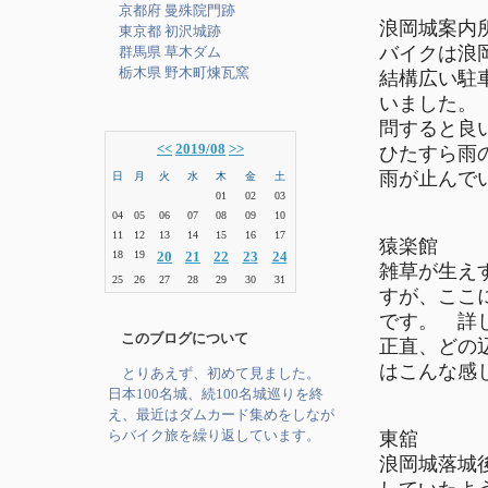
京都府 曼殊院門跡
浪岡城案内
東京都 初沢城跡
バイクは浪
群馬県 草木ダム
栃木県 野木町煉瓦窯
結構広い駐
いました。
問すると良
<<
2019/08
>>
ひたすら雨
雨が止んでい
日
月
火
水
木
金
土
01
02
03
04
05
06
07
08
09
10
11
12
13
14
15
16
17
猿楽館
18
19
20
21
22
23
24
雑草が生え
25
26
27
28
29
30
31
すが、ここ
です。 詳
このブログについて
正直、どの
はこんな感じ
とりあえず、初めて見ました。
日本100名城、続100名城巡りを終
え、最近はダムカード集めをしなが
らバイク旅を繰り返しています。
東舘
浪岡城落城