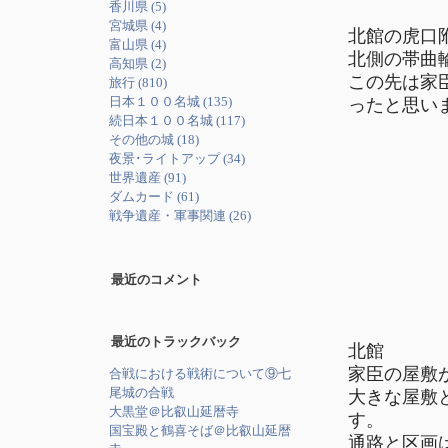
香川県 (5)
宮城県 (4)
北館の虎口
富山県 (4)
北側の帯曲
高知県 (2)
この先は家
旅行 (810)
日本１００名城 (135)
ったと思い
続日本１００名城 (117)
その他の城 (18)
夜景･ライトアップ (34)
世界遺産 (91)
ダムカード (61)
戦争遺産・軍事関連 (26)
最近のコメント
最近のトラックバック
北館
家臣の屋敷
合戦における戦術について⑨七
尾城の合戦
大きな屋敷
大黒堂＠比叡山延暦寺
す。
国宝殿と鶴喜そば＠比叡山延暦
通路と区画