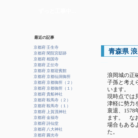
ずっと工事中...
最近の記事
京都府 壬生寺
青森県 
京都府 閑院宮邸跡
京都府 相国寺
―
京都府 正伝寺
京都府 京都迎賓館
浪岡城の正
京都府 京都仙洞御所
子孫と考え
京都府 京都御所（２）
京都府 京都御所（１）
います。 
京都府 貴船神社
現時点では
京都府 鞍馬寺（２）
津軽に勢力を
京都府 鞍馬寺（１）
衰退、15
京都府 上賀茂神社
ます。 なお
京都府 金福寺
京都府 詩仙堂
場合もある
京都府 八大神社
た。
京都府 圓光寺