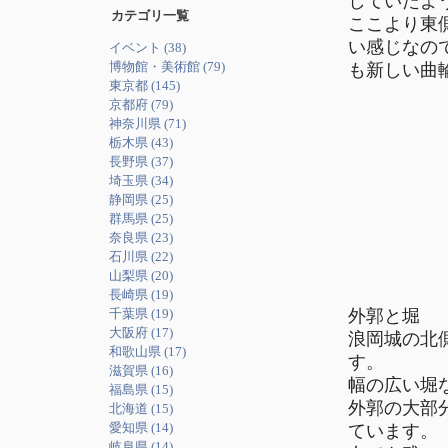
していたよ
カテゴリ一覧
ここより東
い感じなの
イベント (38)
博物館・美術館 (79)
も新しい曲輪
東京都 (145)
京都府 (79)
神奈川県 (71)
栃木県 (43)
長野県 (37)
埼玉県 (34)
静岡県 (25)
群馬県 (25)
奈良県 (23)
石川県 (22)
山梨県 (20)
長崎県 (19)
外郭と堀
千葉県 (19)
大阪府 (17)
浪岡城の北
和歌山県 (17)
す。
滋賀県 (16)
幅の広い堀
福島県 (15)
外郭の大部
北海道 (15)
愛知県 (14)
ています。 
岐阜県 (14)