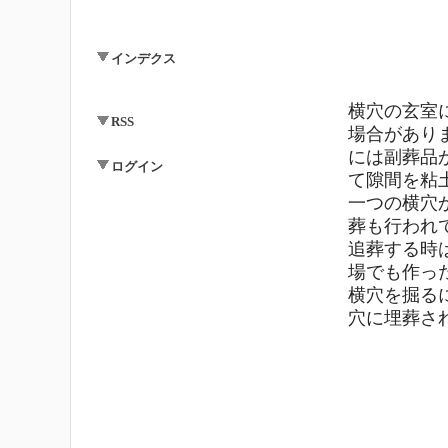
インデクス
横穴の玄室
RSS
場合があり
には副葬品
ログイン
て隙間を粘
一つの横穴
葬も行われ
追葬する時
場でも作っ
横穴を掘る
穴に埋葬さ