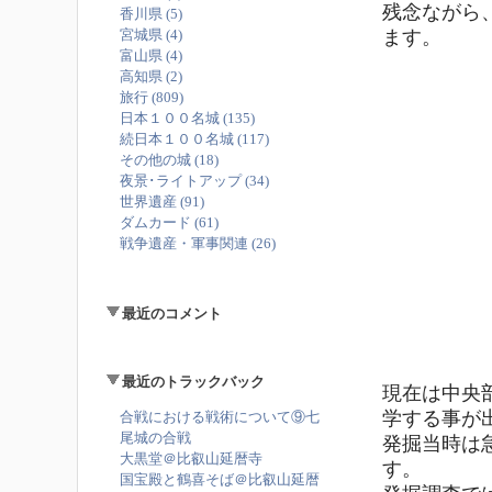
残念ながら
香川県 (5)
ます。
宮城県 (4)
富山県 (4)
高知県 (2)
旅行 (809)
日本１００名城 (135)
続日本１００名城 (117)
その他の城 (18)
夜景･ライトアップ (34)
世界遺産 (91)
ダムカード (61)
戦争遺産・軍事関連 (26)
最近のコメント
最近のトラックバック
現在は中央
学する事が
合戦における戦術について⑨七
尾城の合戦
発掘当時は
大黒堂＠比叡山延暦寺
す。
国宝殿と鶴喜そば＠比叡山延暦