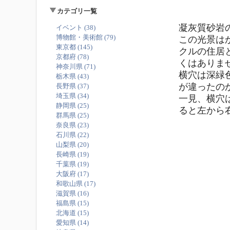
カテゴリ一覧
凝灰質砂岩
イベント (38)
博物館・美術館 (79)
この光景は
東京都 (145)
クルの住居
京都府 (78)
くはありま
神奈川県 (71)
横穴は深緑
栃木県 (43)
が違ったの
長野県 (37)
埼玉県 (34)
一見、横穴
静岡県 (25)
ると左から
群馬県 (25)
奈良県 (23)
石川県 (22)
山梨県 (20)
長崎県 (19)
千葉県 (19)
大阪府 (17)
和歌山県 (17)
滋賀県 (16)
福島県 (15)
北海道 (15)
愛知県 (14)