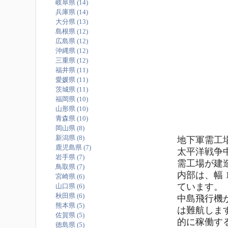
岐阜県 (14)
兵庫県 (14)
大分県 (13)
島根県 (12)
広島県 (12)
沖縄県 (12)
三重県 (12)
福井県 (11)
愛媛県 (11)
茨城県 (11)
福岡県 (10)
山形県 (10)
青森県 (10)
岡山県 (8)
新潟県 (8)
地下軍需工
鹿児島県 (7)
太平洋戦争
岩手県 (7)
需工場が建
鳥取県 (7)
内部は、幅 
宮崎県 (6)
ています。
山口県 (6)
秋田県 (6)
中島飛行機
熊本県 (5)
は難航しま
佐賀県 (5)
的に稼働す
徳島県 (5)