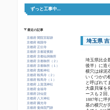
ずっと工事中...
最近の記事
京都府 閑院宮邸跡
埼玉県 
京都府 相国寺
京都府 正伝寺
―
京都府 京都迎賓館
京都府 京都仙洞御所
埼玉県比企
京都府 京都御所（２）
後半）に造
京都府 京都御所（１）
京都府 貴船神社
横穴は緑泥
京都府 鞍馬寺（２）
いくつかの
京都府 鞍馬寺（１）
と呼ばれて
京都府 上賀茂神社
大森貝塚を
京都府 金福寺
ースも２回
京都府 詩仙堂
京都府 八大神社
1887年に
京都府 圓光寺
基の横穴が
京都府 曼殊院門跡