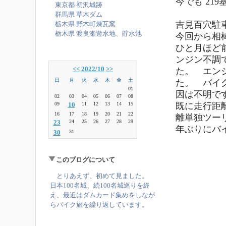
今でも 21
東京都 初沢城跡
群馬県 草木ダム
吉見百穴駐
栃木県 野木町煉瓦窯
栃木県 渡良瀬遊水地、貯水池
今回から相棒が
ひと月ほど
ンジン不調
<<
2022/10
>>
た。 エン
日
月
火
水
木
金
土
た。 バイ
01
因は不明で
02
03
04
05
06
07
08
既に走行距
09
10
11
12
13
14
15
16
17
18
19
20
21
22
離単独ツー
23
24
25
26
27
28
29
年ぶりにバ
30
31
このブログについて
とりあえず、初めて見ました。
日本100名城、続100名城巡りを終
え、最近はダムカード集めをしなが
らバイク旅を繰り返しています。