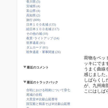
香川県 (5)
宮城県 (4)
富山県 (4)
高知県 (2)
旅行 (809)
日本１００名城 (135)
続日本１００名城 (117)
その他の城 (18)
夜景･ライトアップ (34)
世界遺産 (91)
ダムカード (61)
戦争遺産・軍事関連 (26)
荷物をベッ
ッキにでま
最近のコメント
うまく曲線
感じました
しばらくし
最近のトラックバック
が、九州南
合戦における戦術について⑨七
こにはしばら
尾城の合戦
大黒堂＠比叡山延暦寺
国宝殿と鶴喜そば＠比叡山延暦