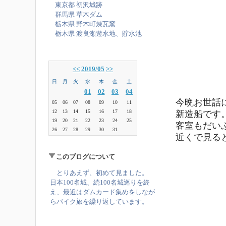
東京都 初沢城跡
群馬県 草木ダム
栃木県 野木町煉瓦窯
栃木県 渡良瀬遊水地、貯水池
<<
2019/05
>>
日
月
火
水
木
金
土
01
02
03
04
今晩お世話
05
06
07
08
09
10
11
12
13
14
15
16
17
18
新造船です
19
20
21
22
23
24
25
客室もだい
26
27
28
29
30
31
近くで見る
このブログについて
とりあえず、初めて見ました。
日本100名城、続100名城巡りを終
え、最近はダムカード集めをしなが
らバイク旅を繰り返しています。