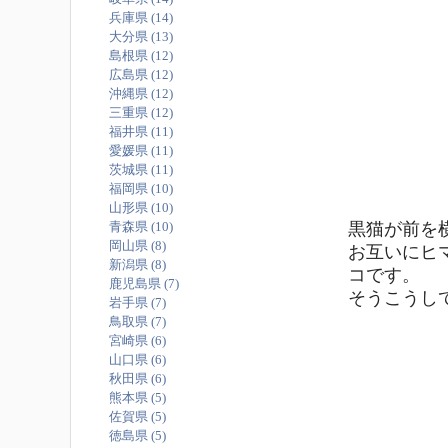
兵庫県 (14)
大分県 (13)
島根県 (12)
広島県 (12)
沖縄県 (12)
三重県 (12)
福井県 (11)
愛媛県 (11)
茨城県 (11)
福岡県 (10)
山形県 (10)
黒猫が前を横切
青森県 (10)
岡山県 (8)
お互いにヒ
新潟県 (8)
コです。
鹿児島県 (7)
そうこうして
岩手県 (7)
鳥取県 (7)
宮崎県 (6)
山口県 (6)
秋田県 (6)
熊本県 (5)
佐賀県 (5)
徳島県 (5)