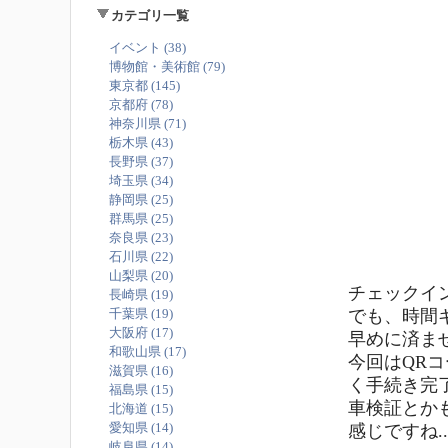
カテゴリ一覧
イベント (38)
博物館・美術館 (79)
東京都 (145)
京都府 (78)
神奈川県 (71)
栃木県 (43)
長野県 (37)
埼玉県 (34)
静岡県 (25)
群馬県 (25)
奈良県 (23)
石川県 (22)
山梨県 (20)
チェックイ
長崎県 (19)
でも、時間
千葉県 (19)
大阪府 (17)
早めに済ま
和歌山県 (17)
今回はQR
滋賀県 (16)
く手続き完
福島県 (15)
車検証とか
北海道 (15)
愛知県 (14)
感じですね..
岐阜県 (14)