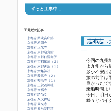
ずっと工事中...
最近の記事
京都府 閑院宮邸跡
志布志→
京都府 相国寺
京都府 正伝寺
―
京都府 京都迎賓館
京都府 京都仙洞御所
今回の九州
京都府 京都御所（２）
よ九州から
京都府 京都御所（１）
京都府 貴船神社
多少不安は
京都府 鞍馬寺（２）
旅の前半は
京都府 鞍馬寺（１）
良かったで
京都府 上賀茂神社
乗船時間よ
京都府 金福寺
今日、明日
京都府 詩仙堂
京都府 八大神社
続々とバイ
京都府 圓光寺
京都府 曼殊院門跡