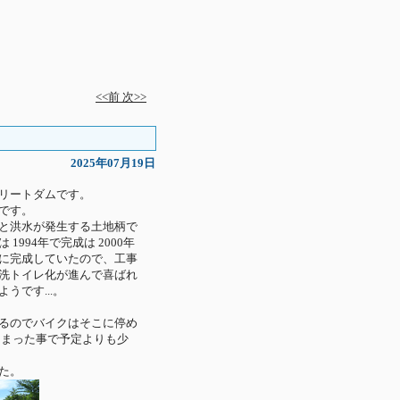
<<前
次>>
2025年07月19日
リートダムです。
です。
と洪水が発生する土地柄で
994年で完成は 2000年
に完成していたので、工事
洗トイレ化が進んで喜ばれ
です...。
るのでバイクはそこに停め
しまった事で予定よりも少
た。