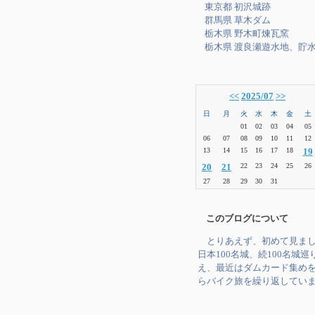
東京都 初沢城跡
群馬県 草木ダム
栃木県 野木町煉瓦窯
栃木県 渡良瀬遊水地、貯
<<
2025/07
>>
日
月
火
水
木
金
土
01
02
03
04
05
06
07
08
09
10
11
12
13
14
15
16
17
18
19
20
21
22
23
24
25
26
27
28
29
30
31
このブログについて
とりあえず、初めて見ま
日本100名城、続100名城巡
え、最近はダムカード集め
らバイク旅を繰り返してい