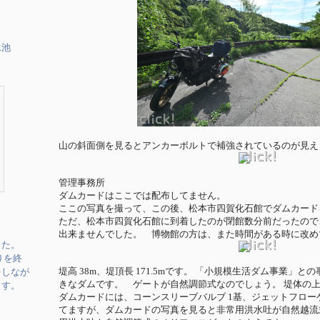
水池
山の斜面側を見るとアンカーボルトで補強されているのが見え
管理事務所
ダムカードはここでは配布してません。
ここの写真を撮って、この後、松本市四賀化石館でダムカード
ただ、松本市四賀化石館に到着したのが閉館数分前だったので
出来ませんでした。 博物館の方は、また時間がある時に改め
した。
りを終
堤高 38m、堤頂長 171.5mです。 「小規模生活ダム事業」
をしなが
きなダムです。 ゲートが自然調節式なのでしょう。 堤体の
ます。
ダムカードには、コーンスリーブバルブ 1基、ジェットフロー
てますが、ダムカードの写真を見ると非常用洪水吐が自然越流