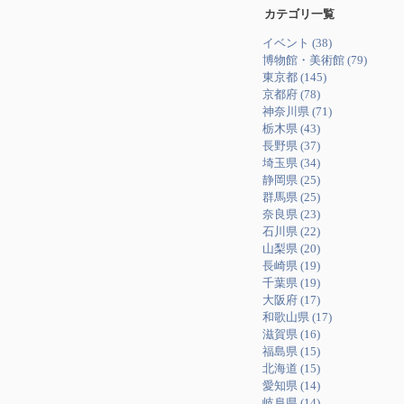
カテゴリ一覧
イベント (38)
博物館・美術館 (79)
東京都 (145)
京都府 (78)
神奈川県 (71)
栃木県 (43)
長野県 (37)
埼玉県 (34)
静岡県 (25)
群馬県 (25)
奈良県 (23)
石川県 (22)
山梨県 (20)
長崎県 (19)
千葉県 (19)
大阪府 (17)
和歌山県 (17)
滋賀県 (16)
福島県 (15)
北海道 (15)
愛知県 (14)
岐阜県 (14)