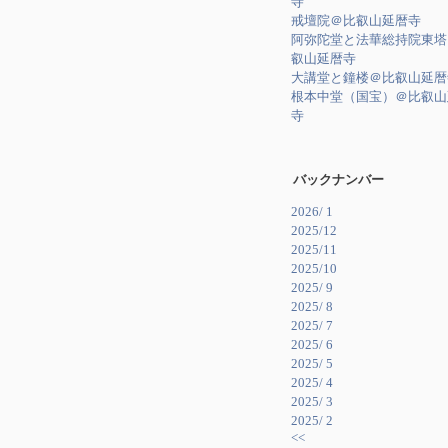
寺
戒壇院＠比叡山延暦寺
阿弥陀堂と法華総持院東塔
叡山延暦寺
大講堂と鐘楼＠比叡山延暦
根本中堂（国宝）＠比叡山
寺
バックナンバー
2026/ 1
2025/12
2025/11
2025/10
2025/ 9
2025/ 8
2025/ 7
2025/ 6
2025/ 5
2025/ 4
2025/ 3
2025/ 2
<<