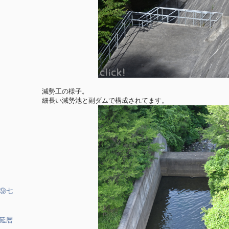
減勢工の様子。
細長い減勢池と副ダムで構成されてます。
⑨七
延暦