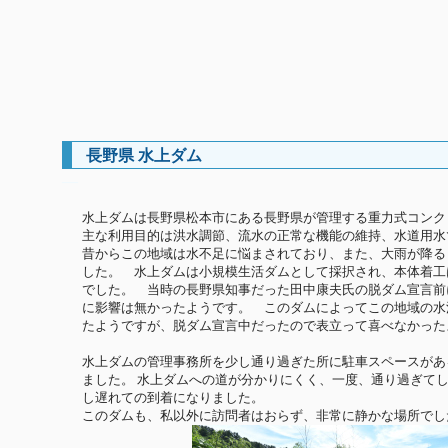
長野県 水上ダム
―
水上ダムは長野県松本市にある長野県が管理する重力式コンク
主な利用目的は洪水調節、流水の正常な機能の維持、水道用水
昔からこの地域は水不足に悩まされており、また、大雨が降る
した。 水上ダムは小規模生活ダムとして採択され、本体着工は 1
でした。 当時の長野県知事だった田中康夫氏の脱ダム宣言前
に影響は無かったようです。 このダムによってこの地域の水
たようですが、脱ダム宣言中だったので表立って喜べなかったよう
水上ダムの管理事務所を少し通り過ぎた所に駐車スペースがあ
ました。 水上ダムへの道が分かりにくく、一度、通り過ぎて
し遅れての到着になりました。
このダムも、私以外に訪問者はおらず、非常に静かな場所でし