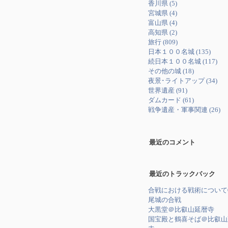
香川県 (5)
宮城県 (4)
富山県 (4)
高知県 (2)
旅行 (809)
日本１００名城 (135)
続日本１００名城 (117)
その他の城 (18)
夜景･ライトアップ (34)
世界遺産 (91)
ダムカード (61)
戦争遺産・軍事関連 (26)
最近のコメント
最近のトラックバック
合戦における戦術について
尾城の合戦
大黒堂＠比叡山延暦寺
国宝殿と鶴喜そば＠比叡山