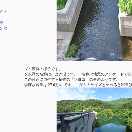
＠比
寺
延暦
ダム湖側の様子です。
ダム湖の名称はそよぎ湖です。 名称は地元のアンケートで決
この付近に自生する植物の「ソヨゴ」の事のようです。
総貯水容量は 27.6万㎥ です。 ダムのサイズと比べると容